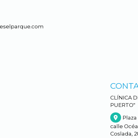
aleselparque.com
CONT
CLÍNICA 
PUERTO"
Plaza 
calle Océa
Coslada,
2