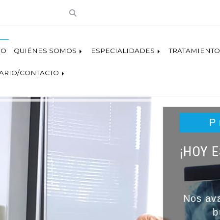
IO
QUIÉNES SOMOS
ESPECIALIDADES
TRATAMIENTO
ARIO/CONTACTO
P
¡HOY 
Nos ava
b