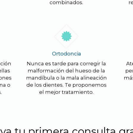
combinados.
r
Ortodoncia
ución
Nunca es tarde para corregir la
At
llas
malformación del hueso de la
pe
zones
mandíbula o la mala alineación
más
na o
de los dientes. Te proponemos
.
el mejor tratamiento.
ya tu primera consulta gr