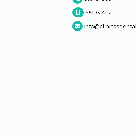
651031402
info
clinicasdent