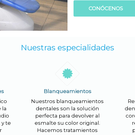
CONÓCENOS
Nuestras especialidades
es
Blanqueamientos
ico
Nuestros blanqueamientos
Re
 la
dentales son la solución
den
udio
perfecta para devolver al
cor
 y te
esmalte su color original.
r
r
Hacemos tratamientos